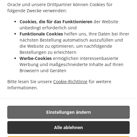
Oracle und unsere Drittpartner können Cookies für
.
.
Wendel Niederlinxweiler
Kebab Lieferservice Sankt Wendel Dörrenbach
Kebab
folgende Zwecke verwenden:
.
.
Lieferservice Sankt Wendel Oberlinxweiler
Kebab Lieferservice Sankt Wendel
Cookies, die für das Funktionieren
der Website
.
Kebab Lieferservice Schiffweiler Landsweiler-Reden
Kebab Lieferservice Schiffweiler
unbedingt erforderlich sind
.
.
Stennweiler
Kebab Lieferservice Schiffweiler Heiligenwald
Kebab Lieferservice
Funktionale Cookies
helfen uns, Ihre Daten bei Ihrer
.
.
Schiffweiler Bildstock
Kebab Lieferservice Schiffweiler Hüttigweiler
Kebab
nächsten Bestellung automatisch auszufüllen und
.
.
die Website zu optimieren, um nachfolgende
Lieferservice Schiffweiler
Kebab Lieferservice Bexbach Frankenholz
Kebab
Bestellungen zu erleichtern
.
.
Lieferservice Bexbach
Kebab Lieferservice Illingen Welschbach
Kebab Lieferservice
Werbe-Cookies
ermöglichen interessenbasierte
.
.
Illingen Hüttigweiler
Kebab Lieferservice Illingen
Kebab Lieferservice Merchweiler
Werbung und maßgeschneiderte Inhalte auf Ihren
.
.
.
Wemmetsweiler
Kebab Lieferservice Merchweiler
Kebab Lieferservice Marpingen
Browsern und Geräten
.
.
Kebab Lieferservice Engesvang
Kebab Lieferservice Spiesen-Elversberg Spiesen
Bitte lesen Sie unsere
Cookie-Richtlinie
für weitere
.
.
Kebab Lieferservice Spiesen-Elversberg
Kebab Lieferservice Breitenbach
Kebab
Informationen.
.
.
.
Lieferservice Dunzweiler
Pizza Lieferservice
Italienisches Essen Lieferservice
Essen zum mitnehmen und zum Liefern
Einstellungen ändern
Unterstützt von:
Alle ablehnen
panopixoo.de | info@panopixoo.de