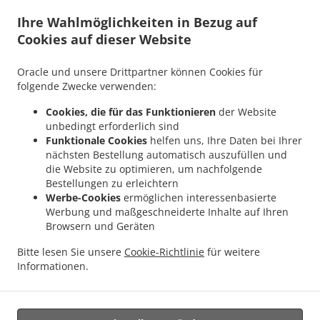
.
.
Lieferservice Neunkirchen Münchwies
Kebab Lieferservice Neunkirchen Sinnerthal
Ihre Wahlmöglichkeiten in Bezug auf
.
Kebab Lieferservice Neunkirchen Wellesweiler
Kebab Lieferservice Neunkirchen
Cookies auf dieser Website
.
.
Ludwigsthal
Kebab Lieferservice Neunkirchen Spiesen
Kebab Lieferservice
.
.
Neunkirchen
Kebab Lieferservice Sankt Wendel Marth
Kebab Lieferservice Sankt
Oracle und unsere Drittpartner können Cookies für
.
.
Wendel Niederlinxweiler
Kebab Lieferservice Sankt Wendel Dörrenbach
Kebab
folgende Zwecke verwenden:
.
.
Lieferservice Sankt Wendel Oberlinxweiler
Kebab Lieferservice Sankt Wendel
Cookies, die für das Funktionieren
der Website
.
Kebab Lieferservice Schiffweiler Landsweiler-Reden
Kebab Lieferservice Schiffweiler
unbedingt erforderlich sind
.
.
Stennweiler
Kebab Lieferservice Schiffweiler Heiligenwald
Kebab Lieferservice
Funktionale Cookies
helfen uns, Ihre Daten bei Ihrer
.
.
Schiffweiler Bildstock
Kebab Lieferservice Schiffweiler Hüttigweiler
Kebab
nächsten Bestellung automatisch auszufüllen und
.
.
die Website zu optimieren, um nachfolgende
Lieferservice Schiffweiler
Kebab Lieferservice Bexbach Frankenholz
Kebab
Bestellungen zu erleichtern
.
.
Lieferservice Bexbach
Kebab Lieferservice Illingen Welschbach
Kebab Lieferservice
Werbe-Cookies
ermöglichen interessenbasierte
.
.
Illingen Hüttigweiler
Kebab Lieferservice Illingen
Kebab Lieferservice Merchweiler
Werbung und maßgeschneiderte Inhalte auf Ihren
.
.
.
Wemmetsweiler
Kebab Lieferservice Merchweiler
Kebab Lieferservice Marpingen
Browsern und Geräten
.
.
Kebab Lieferservice Engesvang
Kebab Lieferservice Spiesen-Elversberg Spiesen
Bitte lesen Sie unsere
Cookie-Richtlinie
für weitere
.
.
Kebab Lieferservice Spiesen-Elversberg
Kebab Lieferservice Breitenbach
Kebab
Informationen.
.
.
.
Lieferservice Dunzweiler
Pizza Lieferservice
Italienisches Essen Lieferservice
Essen zum mitnehmen und zum Liefern