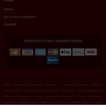
Menü
Im Voraus bestellen
Kontakt
AKZEPTIERTE ZAHLUNGSMETHODEN
.
Kebab Lieferservice Ottweiler Steinbach
Kebab Lieferservice Ottweiler
.
.
Wiebelskirchen
Kebab Lieferservice Ottweiler Mainzweiler
Kebab Lieferservice
.
.
Ottweiler Lautenbach
Kebab Lieferservice Ottweiler
Kebab Lieferservice
.
.
Neunkirchen Wiebelskirchen
Kebab Lieferservice Neunkirchen Hangard
Kebab